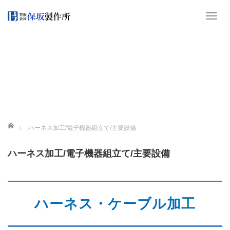
T
o
g
g
l
e
n
a
v
ホーム
ハーネス加工/電子機器組立て/主要設備
i
g
ハーネス加工/電子機器組立て/主要設備
a
t
i
o
ハーネス・ケーブル加工
n